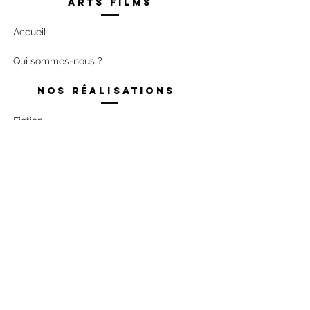
Arts films
Accueil
Qui sommes-nous ?
Nos réalisations
Fiction
Documentaire
34 Cours de Verdun Perrache,
69002
LYON
04 78 69 39 83