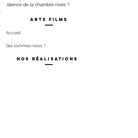
silence de la chambre noire ?
Arts films
Accueil
Qui sommes-nous ?
Nos réalisations
Fiction
Documentaire
34 Cours de Verdun Perrache,
69002
LYON
04 78 69 39 83