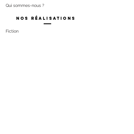
Qui sommes-nous ?
Nos réalisations
Fiction
Documentaire
34 Cours de Verdun Perrache,
69002
LYON
04 78 69 39 83
©2024 ARTS FILMS