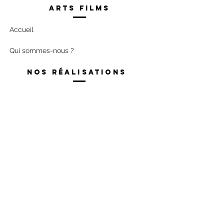
Arts films
Accueil
Qui sommes-nous ?
Nos réalisations
Fiction
Documentaire
34 Cours de Verdun Perrache,
69002
LYON
04 78 69 39 83